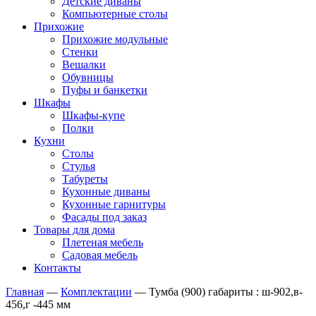
Детские диваны
Компьютерные столы
Прихожие
Прихожие модульные
Стенки
Вешалки
Обувницы
Пуфы и банкетки
Шкафы
Шкафы-купе
Полки
Кухни
Столы
Стулья
Табуреты
Кухонные диваны
Кухонные гарнитуры
Фасады под заказ
Товары для дома
Плетеная мебель
Садовая мебель
Контакты
Главная
—
Комплектации
—
Тумба (900) габариты : ш-902,в-
456,г -445 мм