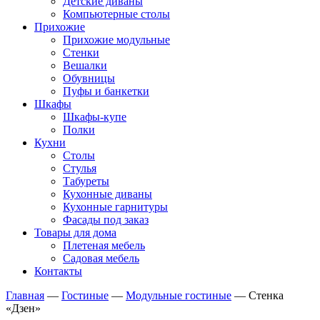
Детские диваны
Компьютерные столы
Прихожие
Прихожие модульные
Стенки
Вешалки
Обувницы
Пуфы и банкетки
Шкафы
Шкафы-купе
Полки
Кухни
Столы
Стулья
Табуреты
Кухонные диваны
Кухонные гарнитуры
Фасады под заказ
Товары для дома
Плетеная мебель
Садовая мебель
Контакты
Главная
—
Гостиные
—
Модульные гостиные
—
Стенка
«Дзен»