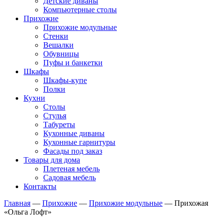
Детские диваны
Компьютерные столы
Прихожие
Прихожие модульные
Стенки
Вешалки
Обувницы
Пуфы и банкетки
Шкафы
Шкафы-купе
Полки
Кухни
Столы
Стулья
Табуреты
Кухонные диваны
Кухонные гарнитуры
Фасады под заказ
Товары для дома
Плетеная мебель
Садовая мебель
Контакты
Главная
—
Прихожие
—
Прихожие модульные
—
Прихожая
«Ольга Лофт»