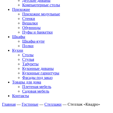
Детские диваны
Компьютерные столы
Прихожие
Прихожие модульные
Стенки
Вешалки
Обувницы
Пуфы и банкетки
Шкафы
Шкафы-купе
Полки
Кухни
Столы
Стулья
Табуреты
Кухонные диваны
Кухонные гарнитуры
Фасады под заказ
Товары для дома
Плетеная мебель
Садовая мебель
Контакты
Главная
—
Гостиные
—
Стеллажи
—
Стеллаж «Квадро»