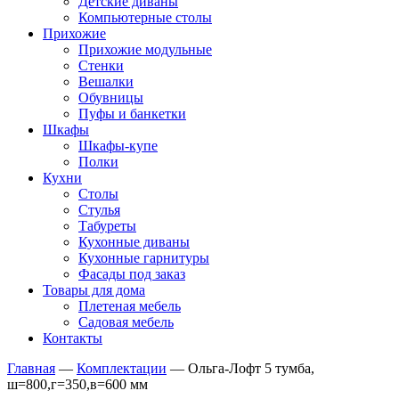
Детские диваны
Компьютерные столы
Прихожие
Прихожие модульные
Стенки
Вешалки
Обувницы
Пуфы и банкетки
Шкафы
Шкафы-купе
Полки
Кухни
Столы
Стулья
Табуреты
Кухонные диваны
Кухонные гарнитуры
Фасады под заказ
Товары для дома
Плетеная мебель
Садовая мебель
Контакты
Главная
—
Комплектации
—
Ольга-Лофт 5 тумба,
ш=800,г=350,в=600 мм