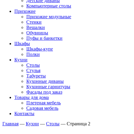
Детские диваны
Компьютерные столы
Прихожие
Прихожие модульные
Стенки
Вешалки
Обувницы
Пуфы и банкетки
Шкафы
Шкафы-купе
Полки
Кухни
Столы
Стулья
Табуреты
Кухонные диваны
Кухонные гарнитуры
Фасады под заказ
Товары для дома
Плетеная мебель
Садовая мебель
Контакты
Главная
—
Кухни
—
Столы
—
Страница 2