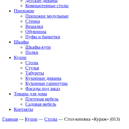
Детские диваны
Компьютерные столы
Прихожие
Прихожие модульные
Стенки
Вешалки
Обувницы
Пуфы и банкетки
Шкафы
Шкафы-купе
Полки
Кухни
Столы
Стулья
Табуреты
Кухонные диваны
Кухонные гарнитуры
Фасады под заказ
Товары для дома
Плетеная мебель
Садовая мебель
Контакты
Главная
—
Кухни
—
Столы
—
Стол-книжка «Кураж» (013)