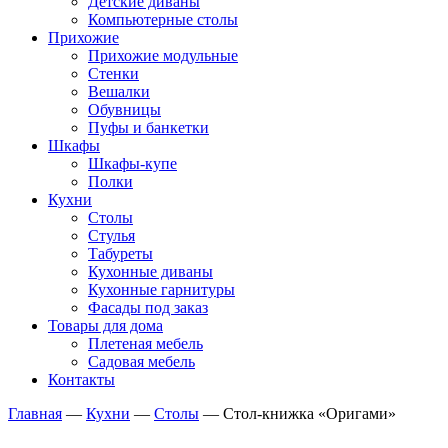
Детские диваны
Компьютерные столы
Прихожие
Прихожие модульные
Стенки
Вешалки
Обувницы
Пуфы и банкетки
Шкафы
Шкафы-купе
Полки
Кухни
Столы
Стулья
Табуреты
Кухонные диваны
Кухонные гарнитуры
Фасады под заказ
Товары для дома
Плетеная мебель
Садовая мебель
Контакты
Главная
—
Кухни
—
Столы
—
Стол-книжка «Оригами»