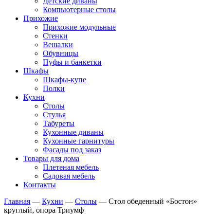
Детские диваны
Компьютерные столы
Прихожие
Прихожие модульные
Стенки
Вешалки
Обувницы
Пуфы и банкетки
Шкафы
Шкафы-купе
Полки
Кухни
Столы
Стулья
Табуреты
Кухонные диваны
Кухонные гарнитуры
Фасады под заказ
Товары для дома
Плетеная мебель
Садовая мебель
Контакты
Главная
—
Кухни
—
Столы
—
Стол обеденный «Бостон»
круглый, опора Триумф