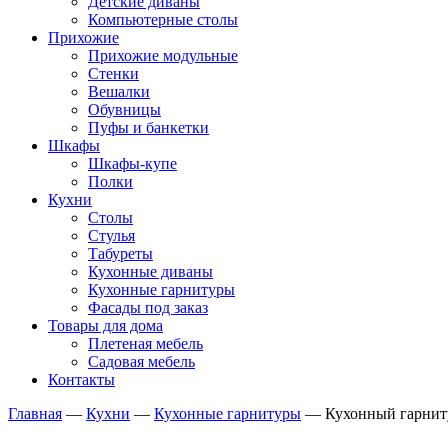
Детские диваны
Компьютерные столы
Прихожие
Прихожие модульные
Стенки
Вешалки
Обувницы
Пуфы и банкетки
Шкафы
Шкафы-купе
Полки
Кухни
Столы
Стулья
Табуреты
Кухонные диваны
Кухонные гарнитуры
Фасады под заказ
Товары для дома
Плетеная мебель
Садовая мебель
Контакты
Главная
—
Кухни
—
Кухонные гарнитуры
—
Кухонный гарнит