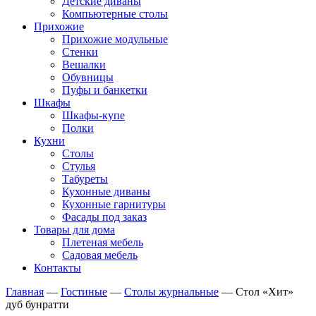
Детские диваны
Компьютерные столы
Прихожие
Прихожие модульные
Стенки
Вешалки
Обувницы
Пуфы и банкетки
Шкафы
Шкафы-купе
Полки
Кухни
Столы
Стулья
Табуреты
Кухонные диваны
Кухонные гарнитуры
Фасады под заказ
Товары для дома
Плетеная мебель
Садовая мебель
Контакты
Главная
—
Гостиные
—
Столы журнальные
—
Стол «Хит»
дуб бунратти