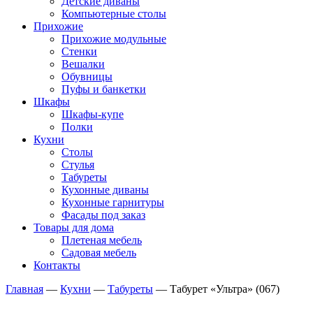
Детские диваны
Компьютерные столы
Прихожие
Прихожие модульные
Стенки
Вешалки
Обувницы
Пуфы и банкетки
Шкафы
Шкафы-купе
Полки
Кухни
Столы
Стулья
Табуреты
Кухонные диваны
Кухонные гарнитуры
Фасады под заказ
Товары для дома
Плетеная мебель
Садовая мебель
Контакты
Главная
—
Кухни
—
Табуреты
—
Табурет «Ультра» (067)