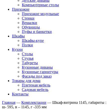
Детские диваны
Компьютерные столы
Прихожие
Прихожие модульные
Стенки
Вешалки
Обувницы
Пуфы и банкетки
Шкафы
Шкафы-купе
Полки
Кухни
Столы
Стулья
Табуреты
Кухонные диваны
Кухонные гарнитуры
Фасады под заказ
Товары для дома
Плетеная мебель
Садовая мебель
Контакты
Главная
—
Комплектации
—
Шкаф-витрина 1145, габариты :
ш- 595, в – 1145, г -335 мм