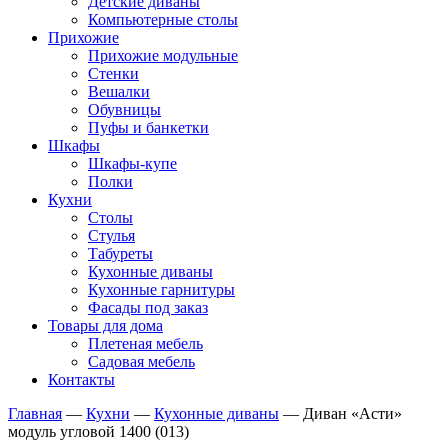
Детские диваны
Компьютерные столы
Прихожие
Прихожие модульные
Стенки
Вешалки
Обувницы
Пуфы и банкетки
Шкафы
Шкафы-купе
Полки
Кухни
Столы
Стулья
Табуреты
Кухонные диваны
Кухонные гарнитуры
Фасады под заказ
Товары для дома
Плетеная мебель
Садовая мебель
Контакты
Главная
—
Кухни
—
Кухонные диваны
—
Диван «Асти»
модуль угловой 1400 (013)