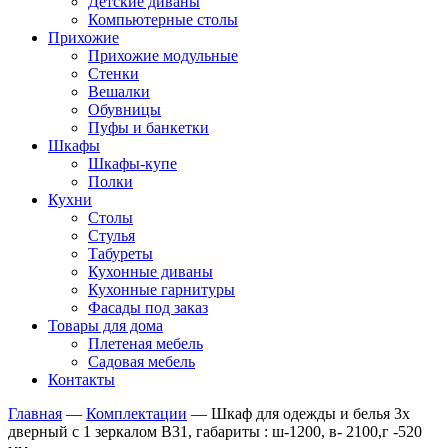
Детские диваны
Компьютерные столы
Прихожие
Прихожие модульные
Стенки
Вешалки
Обувницы
Пуфы и банкетки
Шкафы
Шкафы-купе
Полки
Кухни
Столы
Стулья
Табуреты
Кухонные диваны
Кухонные гарнитуры
Фасады под заказ
Товары для дома
Плетеная мебель
Садовая мебель
Контакты
Главная
—
Комплектации
—
Шкаф для одежды и белья 3х
дверный с 1 зеркалом В31, габариты : ш-1200, в- 2100,г -520