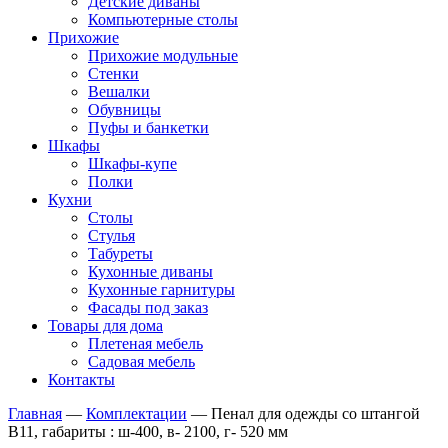
Детские диваны
Компьютерные столы
Прихожие
Прихожие модульные
Стенки
Вешалки
Обувницы
Пуфы и банкетки
Шкафы
Шкафы-купе
Полки
Кухни
Столы
Стулья
Табуреты
Кухонные диваны
Кухонные гарнитуры
Фасады под заказ
Товары для дома
Плетеная мебель
Садовая мебель
Контакты
Главная
—
Комплектации
—
Пенал для одежды со штангой
В11, габариты : ш-400, в- 2100, г- 520 мм