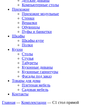
Детские диваны
Компьютерные столы
Прихожие
Прихожие модульные
Стенки
Вешалки
Обувницы
Пуфы и банкетки
Шкафы
Шкафы-купе
Полки
Кухни
Столы
Стулья
Табуреты
Кухонные диваны
Кухонные гарнитуры
Фасады под заказ
Товары для дома
Плетеная мебель
Садовая мебель
Контакты
Главная
—
Комплектации
—
С1 стол прямой