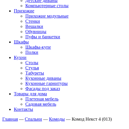
Детские диваны
Компьютерные столы
Прихожие
Прихожие модульные
Стенки
Вешалки
Обувницы
Пуфы и банкетки
Шкафы
Шкафы-купе
Полки
Кухни
Столы
Стулья
Табуреты
Кухонные диваны
Кухонные гарнитуры
Фасады под заказ
Товары для дома
Плетеная мебель
Садовая мебель
Контакты
Главная
—
Спальни
—
Комоды
—
Комод Некст 4 (013)