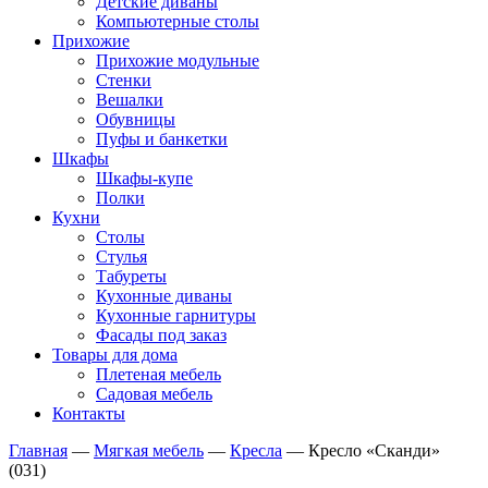
Детские диваны
Компьютерные столы
Прихожие
Прихожие модульные
Стенки
Вешалки
Обувницы
Пуфы и банкетки
Шкафы
Шкафы-купе
Полки
Кухни
Столы
Стулья
Табуреты
Кухонные диваны
Кухонные гарнитуры
Фасады под заказ
Товары для дома
Плетеная мебель
Садовая мебель
Контакты
Главная
—
Мягкая мебель
—
Кресла
—
Кресло «Сканди»
(031)