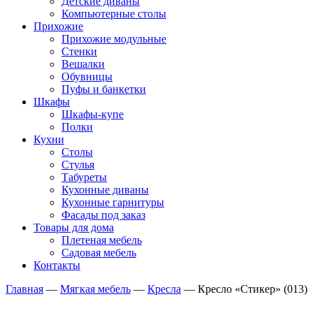
Детские диваны
Компьютерные столы
Прихожие
Прихожие модульные
Стенки
Вешалки
Обувницы
Пуфы и банкетки
Шкафы
Шкафы-купе
Полки
Кухни
Столы
Стулья
Табуреты
Кухонные диваны
Кухонные гарнитуры
Фасады под заказ
Товары для дома
Плетеная мебель
Садовая мебель
Контакты
Главная
—
Мягкая мебель
—
Кресла
—
Кресло «Стикер» (013)