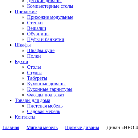
Детские диваны
Компьютерные столы
Прихожие
Прихожие модульные
Стенки
Вешалки
Обувницы
Пуфы и банкетки
Шкафы
Шкафы-купе
Полки
Кухни
Столы
Стулья
Табуреты
Кухонные диваны
Кухонные гарнитуры
Фасады под заказ
Товары для дома
Плетеная мебель
Садовая мебель
Контакты
Главная
—
Мягкая мебель
—
Прямые диваны
—
Диван «НЕО 4