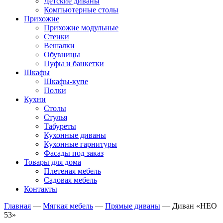
Детские диваны
Компьютерные столы
Прихожие
Прихожие модульные
Стенки
Вешалки
Обувницы
Пуфы и банкетки
Шкафы
Шкафы-купе
Полки
Кухни
Столы
Стулья
Табуреты
Кухонные диваны
Кухонные гарнитуры
Фасады под заказ
Товары для дома
Плетеная мебель
Садовая мебель
Контакты
Главная
—
Мягкая мебель
—
Прямые диваны
—
Диван «НЕО
53»