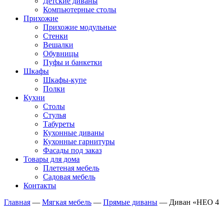
Детские диваны
Компьютерные столы
Прихожие
Прихожие модульные
Стенки
Вешалки
Обувницы
Пуфы и банкетки
Шкафы
Шкафы-купе
Полки
Кухни
Столы
Стулья
Табуреты
Кухонные диваны
Кухонные гарнитуры
Фасады под заказ
Товары для дома
Плетеная мебель
Садовая мебель
Контакты
Главная
—
Мягкая мебель
—
Прямые диваны
—
Диван «НЕО 4