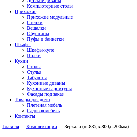
Детские диваны
Компьютерные столы
Прихожие
Прихожие модульные
Стенки
Вешалки
Обувницы
Пуфы и банкетки
Шкафы
Шкафы-купе
Полки
Кухни
Столы
Стулья
Табуреты
Кухонные диваны
Кухонные гарнитуры
Фасады под заказ
Товары для дома
Плетеная мебель
Садовая мебель
Контакты
Главная
—
Комплектации
—
Зеркало (ш-885,в-800,г-200мм)