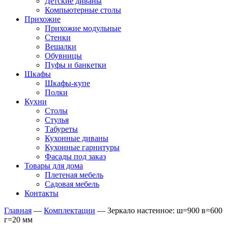
Детские диваны
Компьютерные столы
Прихожие
Прихожие модульные
Стенки
Вешалки
Обувницы
Пуфы и банкетки
Шкафы
Шкафы-купе
Полки
Кухни
Столы
Стулья
Табуреты
Кухонные диваны
Кухонные гарнитуры
Фасады под заказ
Товары для дома
Плетеная мебель
Садовая мебель
Контакты
Главная
—
Комплектации
—
Зеркало настенное: ш=900 в=600
г=20 мм