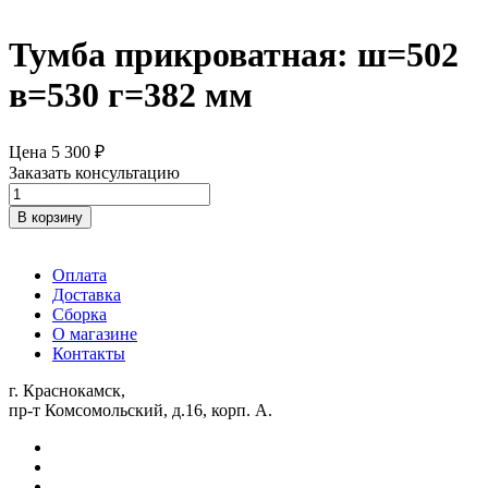
Тумба прикроватная: ш=502
в=530 г=382 мм
Цена
5 300
₽
Заказать консультацию
Количество
товара
В корзину
Тумба
прикроватная:
ш=502
Оплата
в=530
Доставка
г=382
Сборка
мм
О магазине
Контакты
г. Краснокамск,
пр-т Комсомольский, д.16, корп. А.