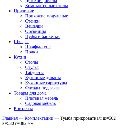
Детские диваны
Компьютерные столы
Прихожие
Прихожие модульные
Стенки
Вешалки
Обувницы
Пуфы и банкетки
Шкафы
Шкафы-купе
Полки
Кухни
Столы
Стулья
Табуреты
Кухонные диваны
Кухонные гарнитуры
Фасады под заказ
Товары для дома
Плетеная мебель
Садовая мебель
Контакты
Главная
—
Комплектации
—
Тумба прикроватная: ш=502
в=530 г=382 мм