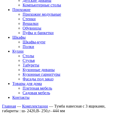
Детские диваны
Компьютерные столы
Прихожие
Прихожие модульные
Стенки
Вешалки
Обувницы
Пуфы и банкетки
Шкафы
Шкафы-купе
Полки
Кухни
Столы
Стулья
Табуреты
Кухонные диваны
Кухонные гарнитуры
Фасады под заказ
Товары для дома
Плетеная мебель
Садовая мебель
Контакты
Главная
—
Комплектации
—
Тумба навесная с 3 ящиками,
габариты : ш- 2420,В- 250,г- 444 мм