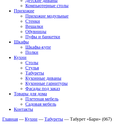
Детские диваны
Компьютерные столы
Прихожие
Прихожие модульные
Стенки
Вешалки
Обувницы
Пуфы и банкетки
Шкафы
Шкафы-купе
Полки
Кухни
Столы
Стулья
Табуреты
Кухонные диваны
Кухонные гарнитуры
Фасады под заказ
Товары для дома
Плетеная мебель
Садовая мебель
Контакты
Главная
—
Кухни
—
Табуреты
—
Табурет «Бари» (067)