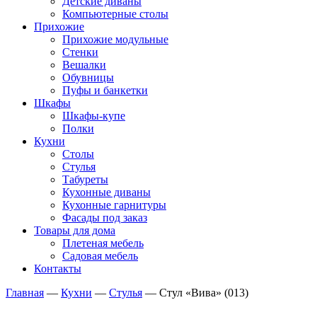
Детские диваны
Компьютерные столы
Прихожие
Прихожие модульные
Стенки
Вешалки
Обувницы
Пуфы и банкетки
Шкафы
Шкафы-купе
Полки
Кухни
Столы
Стулья
Табуреты
Кухонные диваны
Кухонные гарнитуры
Фасады под заказ
Товары для дома
Плетеная мебель
Садовая мебель
Контакты
Главная
—
Кухни
—
Стулья
—
Стул «Вива» (013)