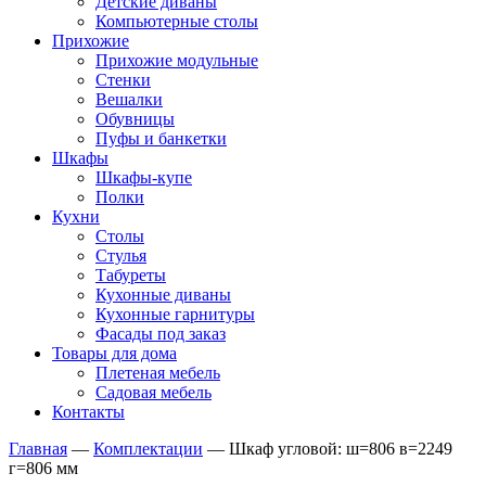
Детские диваны
Компьютерные столы
Прихожие
Прихожие модульные
Стенки
Вешалки
Обувницы
Пуфы и банкетки
Шкафы
Шкафы-купе
Полки
Кухни
Столы
Стулья
Табуреты
Кухонные диваны
Кухонные гарнитуры
Фасады под заказ
Товары для дома
Плетеная мебель
Садовая мебель
Контакты
Главная
—
Комплектации
—
Шкаф угловой: ш=806 в=2249
г=806 мм