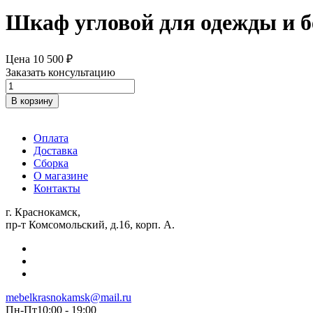
Шкаф угловой для одежды и бел
Цена
10 500
₽
Заказать консультацию
Количество
товара
В корзину
Шкаф
угловой
для
Оплата
одежды
Доставка
и
Сборка
белья
О магазине
2
Контакты
двери
К59,
г. Краснокамск,
габариты
пр-т Комсомольский, д.16, корп. А.
:
ш-900,
в-
2100,
г
mebelkrasnokamsk@mail.ru
-900
Пн-Пт10:00 - 19:00
мм