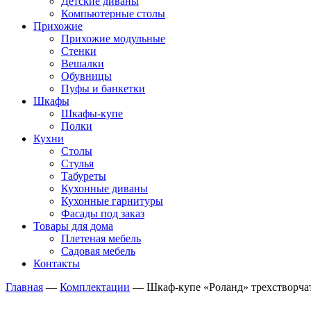
Детские диваны
Компьютерные столы
Прихожие
Прихожие модульные
Стенки
Вешалки
Обувницы
Пуфы и банкетки
Шкафы
Шкафы-купе
Полки
Кухни
Столы
Стулья
Табуреты
Кухонные диваны
Кухонные гарнитуры
Фасады под заказ
Товары для дома
Плетеная мебель
Садовая мебель
Контакты
Главная
—
Комплектации
—
Шкаф-купе «Роланд» трехстворчаты