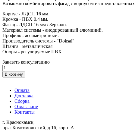
Возможно комбинировать фасад с корпусом из представленных
Корпус - ЛДСП 16 мм.
Кромка - ПВХ 0.4 мм.
Фасад - ЛДСП 16 мм / Зеркало.
Материал системы - анодированный алюминий.
Профиль - ассиметричный.
Производитель системы - "Doksal".
Штанга - металлическая.
Опоры - регулируемые ПВХ.
Заказать консультацию
Количество
товара
В корзину
Шкаф-
купе
«Роланд»
Оплата
двухстворчатый
Доставка
1
Сборка
зеркало
О магазине
(ш-1100,г-600,в-2200)
Контакты
г. Краснокамск,
пр-т Комсомольский, д.16, корп. А.