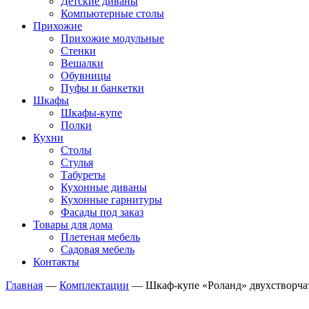
Детские диваны
Компьютерные столы
Прихожие
Прихожие модульные
Стенки
Вешалки
Обувницы
Пуфы и банкетки
Шкафы
Шкафы-купе
Полки
Кухни
Столы
Стулья
Табуреты
Кухонные диваны
Кухонные гарнитуры
Фасады под заказ
Товары для дома
Плетеная мебель
Садовая мебель
Контакты
Главная
—
Комплектации
—
Шкаф-купе «Роланд» двухстворчаты