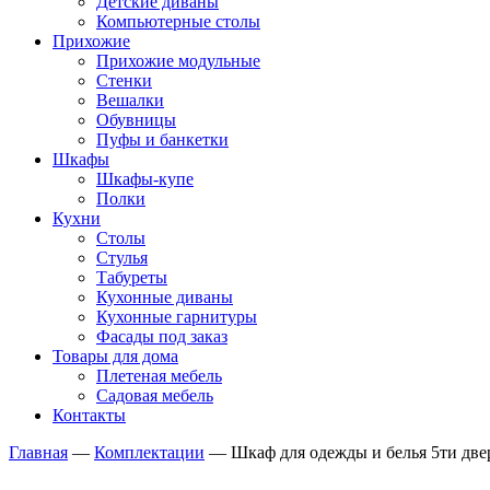
Детские диваны
Компьютерные столы
Прихожие
Прихожие модульные
Стенки
Вешалки
Обувницы
Пуфы и банкетки
Шкафы
Шкафы-купе
Полки
Кухни
Столы
Стулья
Табуреты
Кухонные диваны
Кухонные гарнитуры
Фасады под заказ
Товары для дома
Плетеная мебель
Садовая мебель
Контакты
Главная
—
Комплектации
—
Шкаф для одежды и белья 5ти двер