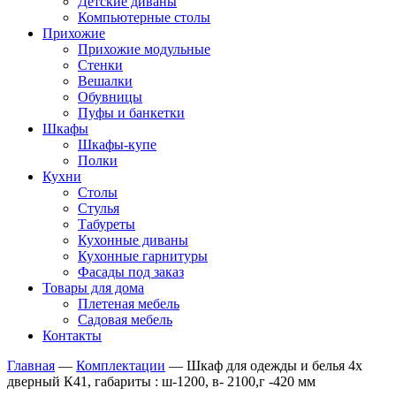
Детские диваны
Компьютерные столы
Прихожие
Прихожие модульные
Стенки
Вешалки
Обувницы
Пуфы и банкетки
Шкафы
Шкафы-купе
Полки
Кухни
Столы
Стулья
Табуреты
Кухонные диваны
Кухонные гарнитуры
Фасады под заказ
Товары для дома
Плетеная мебель
Садовая мебель
Контакты
Главная
—
Комплектации
—
Шкаф для одежды и белья 4х
дверный К41, габариты : ш-1200, в- 2100,г -420 мм