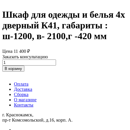
Шкаф для одежды и белья 4х
дверный К41, габариты :
ш-1200, в- 2100,г -420 мм
Цена
11 400
₽
Заказать консультацию
Количество
товара
В корзину
Шкаф
для
одежды
Оплата
и
Доставка
белья
Сборка
4х
О магазине
дверный
Контакты
К41,
габариты
г. Краснокамск,
:
пр-т Комсомольский, д.16, корп. А.
ш-1200,
в-