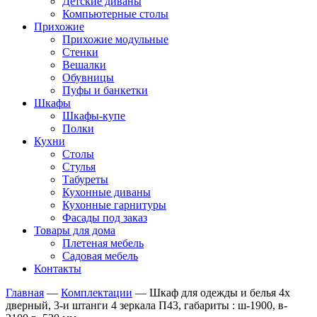
Детские диваны
Компьютерные столы
Прихожие
Прихожие модульные
Стенки
Вешалки
Обувницы
Пуфы и банкетки
Шкафы
Шкафы-купе
Полки
Кухни
Столы
Стулья
Табуреты
Кухонные диваны
Кухонные гарнитуры
Фасады под заказ
Товары для дома
Плетеная мебель
Садовая мебель
Контакты
Главная
—
Комплектации
—
Шкаф для одежды и белья 4х
дверный, 3-и штанги 4 зеркала П43, габариты : ш-1900, в-