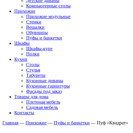
Детские диваны
Компьютерные столы
Прихожие
Прихожие модульные
Стенки
Вешалки
Обувницы
Пуфы и банкетки
Шкафы
Шкафы-купе
Полки
Кухни
Столы
Стулья
Табуреты
Кухонные диваны
Кухонные гарнитуры
Фасады под заказ
Товары для дома
Плетеная мебель
Садовая мебель
Контакты
Главная
—
Прихожие
—
Пуфы и банкетки
—
Пуф «Квадрат»