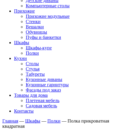
Детские диваны
Компьютерные столы
Прихожие
Прихожие модульные
Стенки
Вешалки
Обувницы
Пуфы и банкетки
Шкафы
Шкафы-купе
Полки
Кухни
Столы
Стулья
Табуреты
Кухонные диваны
Кухонные гарнитуры
Фасады под заказ
Товары для дома
Плетеная мебель
Садовая мебель
Контакты
Главная
—
Шкафы
—
Полки
—
Полка прикроватная
квадратная