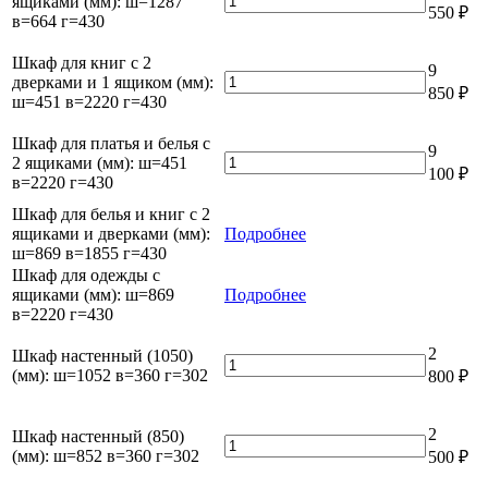
ящиками (мм): ш=1287
550
₽
в=800
(мм):
товара
в=664 г=430
г=600
ш=451
Тумба
в=611
с
Шкаф для книг с 2
9
г=430
1
Количество
дверками и 1 ящиком (мм):
850
₽
дверкой
товара
ш=451 в=2220 г=430
и
Шкаф
3
для
Шкаф для платья и белья с
9
ящиками
книг
Количество
2 ящиками (мм): ш=451
100
₽
(мм):
с
товара
в=2220 г=430
ш=1287
2
Шкаф
Шкаф для белья и книг с 2
в=664
дверками
для
ящиками и дверками (мм):
г=430
Подробнее
и
платья
ш=869 в=1855 г=430
1
и
Шкаф для одежды с
ящиком
белья
ящиками (мм): ш=869
(мм):
Подробнее
с
в=2220 г=430
ш=451
2
в=2220
ящиками
г=430
2
Шкаф настенный (1050)
(мм):
Количество
(мм): ш=1052 в=360 г=302
ш=451
800
₽
товара
в=2220
Шкаф
г=430
настенный
2
Шкаф настенный (850)
(1050)
Количество
(мм): ш=852 в=360 г=302
500
₽
(мм):
товара
ш=1052
Шкаф