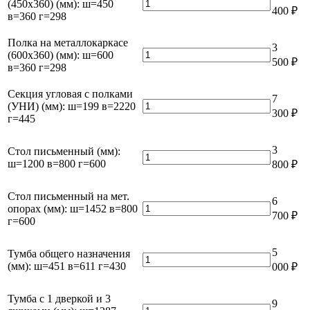
металлокаркасе
Количество
(450х360) (мм): ш=450
400
₽
(мм):
(400х720)
товара
в=360 г=298
ш=2052
(мм):
Полка
в=360
ш=400
на
Полка на металлокаркасе
3
г=302
в=720
металлокаркасе
Количество
(600х360) (мм): ш=600
500
₽
г=298
(450х360)
товара
в=360 г=298
(мм):
Полка
ш=450
на
Секция угловая с полками
7
в=360
металлокаркасе
Количество
(УНИ) (мм): ш=199 в=2220
300
₽
г=298
(600х360)
товара
г=445
(мм):
Секция
ш=600
угловая
3
Стол письменный (мм):
в=360
с
Количество
ш=1200 в=800 г=600
800
₽
г=298
полками
товара
(УНИ)
Стол
(мм):
письменный
Стол письменный на мет.
6
ш=199
(мм):
Количество
опорах (мм): ш=1452 в=800
700
₽
в=2220
ш=1200
товара
г=600
г=445
в=800
Стол
г=600
письменный
5
Тумба общего назначения
на
Количество
(мм): ш=451 в=611 г=430
000
₽
мет.
товара
опорах
Тумба
(мм):
общего
Тумба с 1 дверкой и 3
9
ш=1452
назначения
Количество