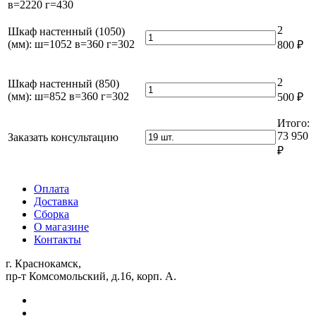
в=2220 г=430
ш=451
2
в=2220
ящиками
г=430
2
Шкаф настенный (1050)
(мм):
Количество
(мм): ш=1052 в=360 г=302
ш=451
800
₽
товара
в=2220
Шкаф
г=430
настенный
2
Шкаф настенный (850)
(1050)
Количество
(мм): ш=852 в=360 г=302
500
₽
(мм):
товара
ш=1052
Шкаф
Итого:
в=360
настенный
73 950
Заказать консультацию
г=302
(850)
₽
(мм):
ш=852
в=360
Оплата
г=302
Доставка
Сборка
О магазине
Контакты
г. Краснокамск,
пр-т Комсомольский, д.16, корп. А.