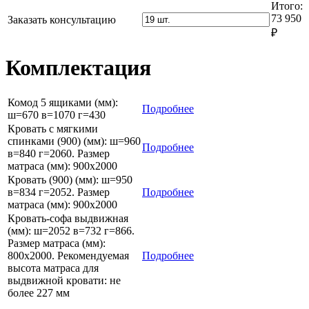
Итого:
в=360
настенный
73 950
Заказать консультацию
г=302
(850)
₽
(мм):
ш=852
в=360
Комплектация
г=302
Комод 5 ящиками (мм):
Подробнее
ш=670 в=1070 г=430
Кровать с мягкими
спинками (900) (мм): ш=960
Подробнее
в=840 г=2060. Размер
матраса (мм): 900x2000
Кровать (900) (мм): ш=950
в=834 г=2052. Размер
Подробнее
матраса (мм): 900x2000
Кровать-софа выдвижная
(мм): ш=2052 в=732 г=866.
Размер матраса (мм):
800x2000. Рекомендуемая
Подробнее
высота матраса для
выдвижной кровати: не
более 227 мм