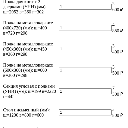
Полка для книг с 2
5
Количество
дверками (УНИ) (мм):
600
₽
товара
ш=2052 в=360 г=302
Полка
для
Полка на металлокаркасе
4
книг
Количество
(400х720) (мм): ш=400
850
₽
с
товара
в=720 г=298
2
Полка
дверками
на
Полка на металлокаркасе
3
(УНИ)
металлокаркасе
Количество
(450х360) (мм): ш=450
400
₽
(мм):
(400х720)
товара
в=360 г=298
ш=2052
(мм):
Полка
в=360
ш=400
на
Полка на металлокаркасе
3
г=302
в=720
металлокаркасе
Количество
(600х360) (мм): ш=600
500
₽
г=298
(450х360)
товара
в=360 г=298
(мм):
Полка
ш=450
на
Секция угловая с полками
7
в=360
металлокаркасе
Количество
(УНИ) (мм): ш=199 в=2220
300
₽
г=298
(600х360)
товара
г=445
(мм):
Секция
ш=600
угловая
3
Стол письменный (мм):
в=360
с
Количество
ш=1200 в=800 г=600
800
₽
г=298
полками
товара
(УНИ)
Стол
(мм):
письменный