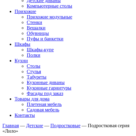
Детские диваны
Компьютерные столы
Прихожие
Прихожие модульные
Стенки
Вешалки
Обувницы
Пуфы и банкетки
Шкафы
Шкафы-купе
Полки
Кухни
Столы
Стулья
Табуреты
Кухонные диваны
Кухонные гарнитуры
Фасады под заказ
Товары для дома
Плетеная мебель
Садовая мебель
Контакты
Главная
—
Детские
—
Подростковые
—
Подростковая серия
«Лило»