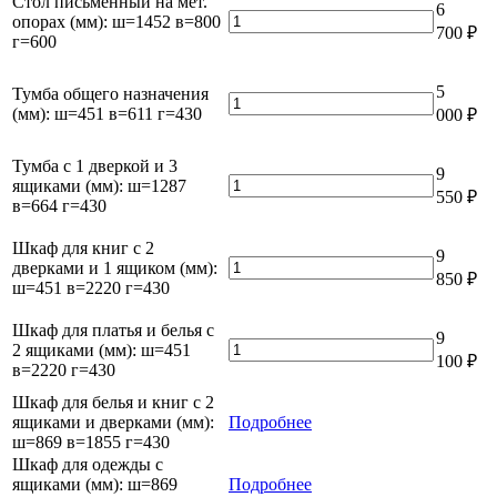
Стол письменный на мет.
6
ш=199
(мм):
Количество
опорах (мм): ш=1452 в=800
700
₽
в=2220
ш=1200
товара
г=600
г=445
в=800
Стол
г=600
письменный
5
Тумба общего назначения
на
Количество
(мм): ш=451 в=611 г=430
000
₽
мет.
товара
опорах
Тумба
(мм):
общего
Тумба с 1 дверкой и 3
9
ш=1452
назначения
Количество
ящиками (мм): ш=1287
550
₽
в=800
(мм):
товара
в=664 г=430
г=600
ш=451
Тумба
в=611
с
Шкаф для книг с 2
9
г=430
1
Количество
дверками и 1 ящиком (мм):
850
₽
дверкой
товара
ш=451 в=2220 г=430
и
Шкаф
3
для
Шкаф для платья и белья с
9
ящиками
книг
Количество
2 ящиками (мм): ш=451
100
₽
(мм):
с
товара
в=2220 г=430
ш=1287
2
Шкаф
Шкаф для белья и книг с 2
в=664
дверками
для
ящиками и дверками (мм):
г=430
Подробнее
и
платья
ш=869 в=1855 г=430
1
и
Шкаф для одежды с
ящиком
белья
ящиками (мм): ш=869
(мм):
Подробнее
с