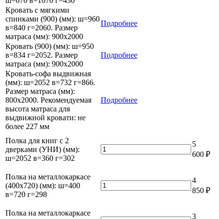
ш=670 в=1070 г=430
Кровать с мягкими
спинками (900) (мм): ш=960
Подробнее
в=840 г=2060. Размер
матраса (мм): 900x2000
Кровать (900) (мм): ш=950
в=834 г=2052. Размер
Подробнее
матраса (мм): 900x2000
Кровать-софа выдвижная
(мм): ш=2052 в=732 г=866.
Размер матраса (мм):
800x2000. Рекомендуемая
Подробнее
высота матраса для
выдвижной кровати: не
более 227 мм
Полка для книг с 2
5
Количество
дверками (УНИ) (мм):
600
₽
товара
ш=2052 в=360 г=302
Полка
для
Полка на металлокаркасе
4
книг
Количество
(400х720) (мм): ш=400
850
₽
с
товара
в=720 г=298
2
Полка
дверками
на
Полка на металлокаркасе
3
(УНИ)