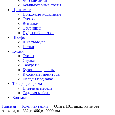
Детские диваны
Компьютерные столы
Прихожие
Прихожие модульные
Стенки
Вешалки
Обувницы
Пуфы и банкетки
Шкафы
Шкафы-купе
Полки
Кухни
Столы
Стулья
Табуреты
Кухонные диваны
Кухонные гарнитуры
Фасады под заказ
Товары для дома
Плетеная мебель
Садовая мебель
Контакты
Главная
—
Комплектации
—
Ольга 10.1 шкаф купе без
зеркала, ш=832,г=460,в=2000 мм