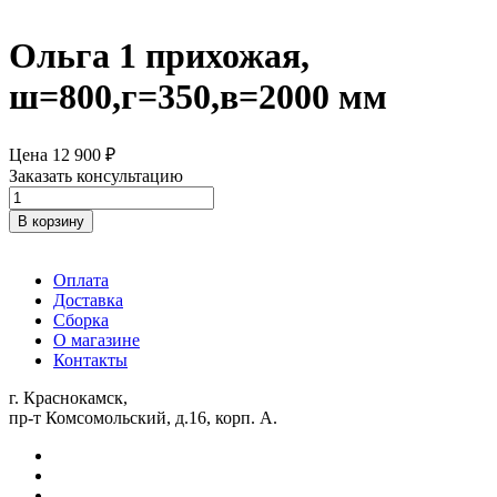
Ольга 1 прихожая,
ш=800,г=350,в=2000 мм
Цена
12 900
₽
Заказать консультацию
Количество
товара
В корзину
Ольга
1
прихожая,
Оплата
ш=800,г=350,в=2000
Доставка
мм
Сборка
О магазине
Контакты
г. Краснокамск,
пр-т Комсомольский, д.16, корп. А.