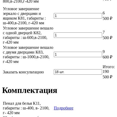
товара
800,в-2100,г-420 мм
мм
ш-400,в-2100,г-420
К72,
Вешало
Угловое завершение
мм
габариты
с
6
зеркало с дверцами и
:
двумя
Количество
ящиком К81, габариты :
500
₽
ш-
дверцами
товара
ш-400,в-2100, г-420 мм
400,в-2100,г-420
К73,
Угловое
Угловое завершение вешало
мм
габариты
завершение
7
с одной дверцей К82,
:
зеркало
Количество
габариты : ш-600,в-2100,
500
₽
ш-
с
товара
г-420 мм
800,в-2100,г-420
дверцами
Угловое
Угловое завершение вешало
мм
и
завершение
9
с двумя дверцами К83,
ящиком
вешало
Количество
габариты : ш-1000,в-2100,
600
₽
К81,
с
товара
г-420 мм
габариты
одной
Угловое
:
Итого:
дверцей
завершение
ш-400,в-2100,
190
Заказать консультацию
К82,
вешало
г-420
габариты
500
₽
с
мм
:
двумя
ш-600,в-2100,
дверцами
Комплектация
г-420
К83,
мм
габариты
:
Пенал для белья К11,
ш-1000,в-2100,
габариты : ш-400, в- 2100,
Подробнее
г-420
г- 420 мм
мм