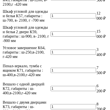
500
₽
К41,
и
товара
мм
2100,г -420 мм
габариты
габариты
белья
Шкаф
:
:
6ти
для
Шкаф угловой для одежды
ш-900,
12
ш-1200,
дверный,
одежды
Количество
и белья К57, габариты :
в-
в-
000
₽
2
и
товара
ш-700, в- 2100, г -700 мм
2100,г
2100,г
зеркала
белья
Шкаф
-420
-420
Шкаф угловой для одежды
К42,
4х
угловой
мм
мм
15
и белья 2 двери К59,
габариты
дверный
для
Количество
габариты : ш-900, в- 2100, г
:
000
₽
с
одежды
товара
-900 мм
ш-1200,
2
и
Шкаф
в-
ящиками
белья
угловой
Угловое завершение К64,
2100,г
3
К43,
К57,
для
Количество
габариты : ш-250,в-2100,
-420
габариты
400
₽
габариты
одежды
товара
г-420 мм
мм
:
:
и
Угловое
ш-1200,
ш-700,
белья
завершение
Пенал-зеркало, тумба с
в-
7
в-
2
К64,
Количество
ящиком К71, габариты :
2100,г
2100,
500
₽
двери
габариты
товара
ш-400,в-2100,г-420 мм
-420
г
К59,
:
Пенал-
мм
-700
габариты
ш-250,в-2100,
зеркало,
Вешало с одной дверцей
мм
6
:
г-420
тумба
Количество
К72, габариты : ш-
ш-900,
200
₽
мм
с
товара
400,в-2100,г-420 мм
в-
ящиком
Вешало
2100,
К71,
с
Вешало с двумя дверцами
г
8
габариты
одной
Количество
К73, габариты : ш-
-900
700
₽
:
дверцей