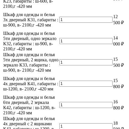
товара
К23, габариты : ш-600, в-
дверный
Шкаф
2100,г -420 мм
с
для
1-
Шкаф для одежды и белья
одежды
12
й
Количество
3х дверный К31, габариты :
2х
500
₽
полкой,
товара
ш-900, в- 2100,г -420 мм
дверный
одно
Шкаф
с
Шкаф для одежды и белья
зеркало
для
2
14
5ти дверный, одно зеркало
К22,
одежды
Количество
ящиками,одним
К32, габариты : ш-900, в-
габариты
000
₽
и
товара
зеркалом
2100,г -420 мм
:
белья
Шкаф
К23,
ш-600,
Шкаф для одежды и белья
3х
для
габариты
в-
15
5ти дверный, 2 ящика, одно
дверный
одежды
Количество
:
2100,г
зеркало К33, габариты :
500
₽
К31,
и
товара
ш-600,
-420
ш-900, в- 2100,г -420 мм
габариты
белья
Шкаф
в-
мм
:
5ти
для
2100,г
Шкаф для одежды и белья
15
ш-900,
дверный,
одежды
Количество
-420
4х дверный К41, габариты :
в-
800
₽
одно
и
товара
мм
ш-1200, в- 2100,г -420 мм
2100,г
зеркало
белья
Шкаф
-420
Шкаф для одежды и белья
К32,
5ти
для
мм
16
6ти дверный, 2 зеркала
габариты
дверный,
одежды
Количество
К42, габариты : ш-1200, в-
:
800
₽
2
и
товара
2100,г -420 мм
ш-900,
ящика,
белья
Шкаф
в-
Шкаф для одежды и белья
одно
4х
для
2100,г
18
4х дверный с 2 ящиками
зеркало
дверный
одежды
Количество
-420
К43, габариты : ш-1200, в-
К33,