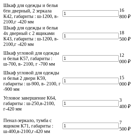
белья
Шкаф
-420
Шкаф для одежды и белья
К32,
5ти
для
мм
16
6ти дверный, 2 зеркала
габариты
дверный,
одежды
Количество
К42, габариты : ш-1200, в-
:
800
₽
2
и
товара
2100,г -420 мм
ш-900,
ящика,
белья
Шкаф
в-
Шкаф для одежды и белья
одно
4х
для
2100,г
18
4х дверный с 2 ящиками
зеркало
дверный
одежды
Количество
-420
К43, габариты : ш-1200, в-
К33,
500
₽
К41,
и
товара
мм
2100,г -420 мм
габариты
габариты
белья
Шкаф
:
:
6ти
для
Шкаф угловой для одежды
ш-900,
12
ш-1200,
дверный,
одежды
Количество
и белья К57, габариты :
в-
в-
000
₽
2
и
товара
ш-700, в- 2100, г -700 мм
2100,г
2100,г
зеркала
белья
Шкаф
-420
-420
Шкаф угловой для одежды
К42,
4х
угловой
мм
мм
15
и белья 2 двери К59,
габариты
дверный
для
Количество
габариты : ш-900, в- 2100, г
:
000
₽
с
одежды
товара
-900 мм
ш-1200,
2
и
Шкаф
в-
ящиками
белья
угловой
Угловое завершение К64,
2100,г
3
К43,
К57,
для
Количество
габариты : ш-250,в-2100,
-420
габариты
400
₽
габариты
одежды
товара
г-420 мм
мм
:
:
и
Угловое
ш-1200,
ш-700,
белья
завершение
Пенал-зеркало, тумба с
в-
7
в-
2
К64,
Количество
ящиком К71, габариты :
2100,г
2100,
500
₽
двери
габариты
товара
ш-400,в-2100,г-420 мм
-420
г
К59,
:
Пенал-