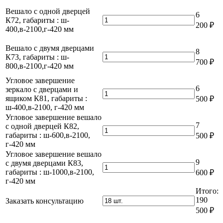
мм
-700
габариты
ш-250,в-2100,
зеркало,
Вешало с одной дверцей
мм
6
:
г-420
тумба
Количество
К72, габариты : ш-
ш-900,
200
₽
мм
с
товара
400,в-2100,г-420 мм
в-
ящиком
Вешало
2100,
К71,
с
Вешало с двумя дверцами
г
8
габариты
одной
Количество
К73, габариты : ш-
-900
700
₽
:
дверцей
товара
800,в-2100,г-420 мм
мм
ш-400,в-2100,г-420
К72,
Вешало
Угловое завершение
мм
габариты
с
6
зеркало с дверцами и
:
двумя
Количество
ящиком К81, габариты :
500
₽
ш-
дверцами
товара
ш-400,в-2100, г-420 мм
400,в-2100,г-420
К73,
Угловое
Угловое завершение вешало
мм
габариты
завершение
7
с одной дверцей К82,
:
зеркало
Количество
габариты : ш-600,в-2100,
500
₽
ш-
с
товара
г-420 мм
800,в-2100,г-420
дверцами
Угловое
Угловое завершение вешало
мм
и
завершение
9
с двумя дверцами К83,
ящиком
вешало
Количество
габариты : ш-1000,в-2100,
600
₽
К81,
с
товара
г-420 мм
габариты
одной
Угловое
:
Итого:
дверцей
завершение
ш-400,в-2100,
190
Заказать консультацию
К82,
вешало
г-420
габариты
500
₽
с
мм
:
двумя