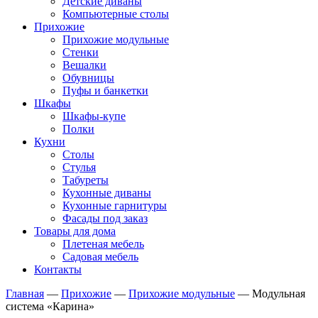
Детские диваны
Компьютерные столы
Прихожие
Прихожие модульные
Стенки
Вешалки
Обувницы
Пуфы и банкетки
Шкафы
Шкафы-купе
Полки
Кухни
Столы
Стулья
Табуреты
Кухонные диваны
Кухонные гарнитуры
Фасады под заказ
Товары для дома
Плетеная мебель
Садовая мебель
Контакты
Главная
—
Прихожие
—
Прихожие модульные
—
Модульная
система «Карина»