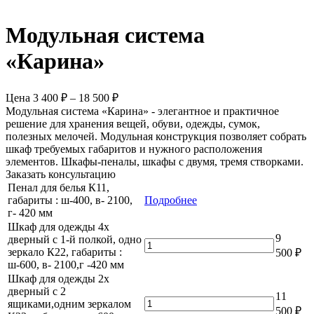
Модульная система
«Карина»
Цена
3 400
₽
–
18 500
₽
Модульная система «Карина» - элегантное и практичное
решение для хранения вещей, обуви, одежды, сумок,
полезных мелочей. Модульная конструкция позволяет собрать
шкаф требуемых габаритов и нужного расположения
элементов. Шкафы-пеналы, шкафы с двумя, тремя створками.
Заказать консультацию
Пенал для белья К11,
габариты : ш-400, в- 2100,
Подробнее
г- 420 мм
Шкаф для одежды 4х
9
дверный с 1-й полкой, одно
Количество
зеркало К22, габариты :
500
₽
товара
ш-600, в- 2100,г -420 мм
Шкаф
Шкаф для одежды 2х
для
дверный с 2
одежды
11
Количество
ящиками,одним зеркалом
4х
500
₽