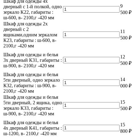
Шкаф для одежды 4х
9
дверный с 1-й полкой, одно
Количество
зеркало К22, габариты :
500
₽
товара
ш-600, в- 2100,г -420 мм
Шкаф
Шкаф для одежды 2х
для
дверный с 2
одежды
11
Количество
ящиками,одним зеркалом
4х
500
₽
товара
К23, габариты : ш-600, в-
дверный
Шкаф
2100,г -420 мм
с
для
1-
Шкаф для одежды и белья
одежды
12
й
Количество
3х дверный К31, габариты :
2х
500
₽
полкой,
товара
ш-900, в- 2100,г -420 мм
дверный
одно
Шкаф
с
Шкаф для одежды и белья
зеркало
для
2
14
5ти дверный, одно зеркало
К22,
одежды
Количество
ящиками,одним
К32, габариты : ш-900, в-
габариты
000
₽
и
товара
зеркалом
2100,г -420 мм
:
белья
Шкаф
К23,
ш-600,
Шкаф для одежды и белья
3х
для
габариты
в-
15
5ти дверный, 2 ящика, одно
дверный
одежды
Количество
:
2100,г
зеркало К33, габариты :
500
₽
К31,
и
товара
ш-600,
-420
ш-900, в- 2100,г -420 мм
габариты
белья
Шкаф
в-
мм
:
5ти
для
2100,г
Шкаф для одежды и белья
15
ш-900,
дверный,
одежды
Количество
-420
4х дверный К41, габариты :
в-
800
₽
одно
и
товара
мм
ш-1200, в- 2100,г -420 мм
2100,г
зеркало