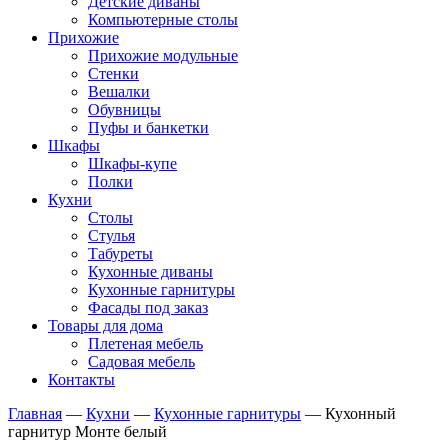
Детские диваны
Компьютерные столы
Прихожие
Прихожие модульные
Стенки
Вешалки
Обувницы
Пуфы и банкетки
Шкафы
Шкафы-купе
Полки
Кухни
Столы
Стулья
Табуреты
Кухонные диваны
Кухонные гарнитуры
Фасады под заказ
Товары для дома
Плетеная мебель
Садовая мебель
Контакты
Главная
—
Кухни
—
Кухонные гарнитуры
—
Кухонный
гарнитур Монте белый