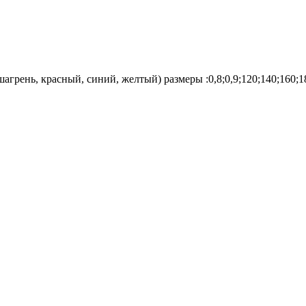
агрень, красный, синий, желтый) размеры :0,8;0,9;120;140;160;