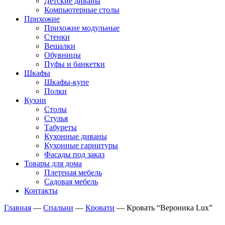
Детские диваны
Компьютерные столы
Прихожие
Прихожие модульные
Стенки
Вешалки
Обувницы
Пуфы и банкетки
Шкафы
Шкафы-купе
Полки
Кухни
Столы
Стулья
Табуреты
Кухонные диваны
Кухонные гарнитуры
Фасады под заказ
Товары для дома
Плетеная мебель
Садовая мебель
Контакты
Главная
—
Спальни
—
Кровати
—
Кровать “Вероника Lux”