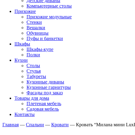
Детские диваны
Компьютерные столы
Прихожие
Прихожие модульные
Стенки
Вешалки
Обувницы
Пуфы и банкетки
Шкафы
Шкафы-купе
Полки
Кухни
Столы
Стулья
Табуреты
Кухонные диваны
Кухонные гарнитуры
Фасады под заказ
Товары для дома
Плетеная мебель
Садовая мебель
Контакты
Главная
—
Спальни
—
Кровати
—
Кровать “Милана мини LuxP