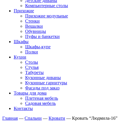
Детские диваны
Компьютерные столы
Прихожие
Прихожие модульные
Стенки
Вешалки
Обувницы
Пуфы и банкетки
Шкафы
Шкафы-купе
Полки
Кухни
Столы
Стулья
Табуреты
Кухонные диваны
Кухонные гарнитуры
Фасады под заказ
Товары для дома
Плетеная мебель
Садовая мебель
Контакты
Главная
—
Спальни
—
Кровати
—
Кровать “Людмила-16”