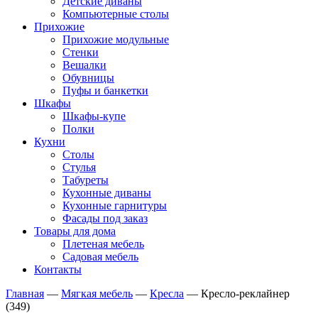
Детские диваны
Компьютерные столы
Прихожие
Прихожие модульные
Стенки
Вешалки
Обувницы
Пуфы и банкетки
Шкафы
Шкафы-купе
Полки
Кухни
Столы
Стулья
Табуреты
Кухонные диваны
Кухонные гарнитуры
Фасады под заказ
Товары для дома
Плетеная мебель
Садовая мебель
Контакты
Главная
—
Мягкая мебель
—
Кресла
—
Кресло-реклайнер
(349)