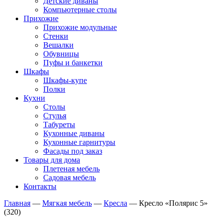
Детские диваны
Компьютерные столы
Прихожие
Прихожие модульные
Стенки
Вешалки
Обувницы
Пуфы и банкетки
Шкафы
Шкафы-купе
Полки
Кухни
Столы
Стулья
Табуреты
Кухонные диваны
Кухонные гарнитуры
Фасады под заказ
Товары для дома
Плетеная мебель
Садовая мебель
Контакты
Главная
—
Мягкая мебель
—
Кресла
—
Кресло «Полярис 5»
(320)