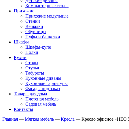
Детские диваны
Компьютерные столы
Прихожие
Прихожие модульные
Стенки
Вешалки
Обувницы
Пуфы и банкетки
Шкафы
Шкафы-купе
Полки
Кухни
Столы
Стулья
Табуреты
Кухонные диваны
Кухонные гарнитуры
Фасады под заказ
Товары для дома
Плетеная мебель
Садовая мебель
Контакты
Главная
—
Мягкая мебель
—
Кресла
—
Кресло офисное «НЕО 