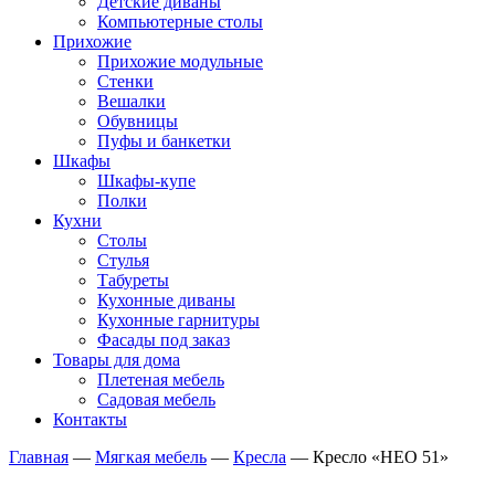
Детские диваны
Компьютерные столы
Прихожие
Прихожие модульные
Стенки
Вешалки
Обувницы
Пуфы и банкетки
Шкафы
Шкафы-купе
Полки
Кухни
Столы
Стулья
Табуреты
Кухонные диваны
Кухонные гарнитуры
Фасады под заказ
Товары для дома
Плетеная мебель
Садовая мебель
Контакты
Главная
—
Мягкая мебель
—
Кресла
—
Кресло «НЕО 51»